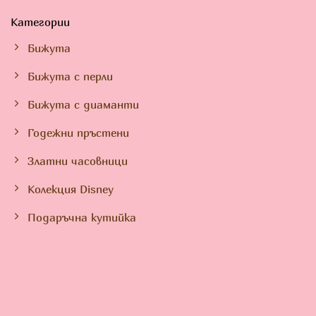
Категории
Бижута
Бижута с перли
Бижута с диаманти
Годежни пръстени
Златни часовници
Колекция Disney
Подаръчна кутийка