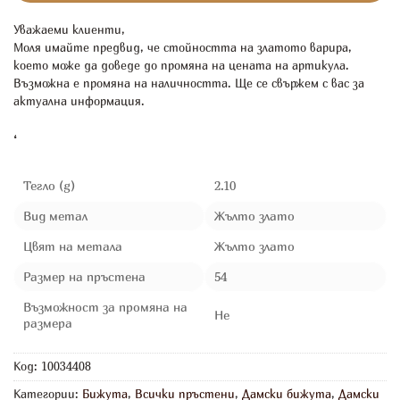
Уважаеми клиенти,
Моля имайте предвид, че стойността на златото варира,
което може да доведе до промяна на цената на артикула.
Възможна е промяна на наличността. Ще се свържем с вас за
актуална информация.
‘
Тегло (g)
2.10
Вид метал
Жълто злато
Цвят на метала
Жълто злато
Размер на пръстена
54
Възможност за промяна на
Не
размера
Код:
10034408
Категории:
Бижута
,
Всички пръстени
,
Дамски бижута
,
Дамски