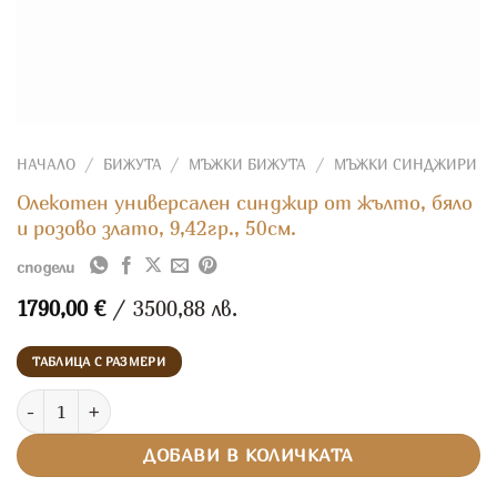
НАЧАЛО
/
БИЖУТА
/
МЪЖКИ БИЖУТА
/
МЪЖКИ СИНДЖИРИ
Олекотен универсален синджир от жълто, бяло
и розово злато, 9,42гр., 50см.
сподели
1790,00
€
/ 3500,88 лв.
ТАБЛИЦА С РАЗМЕРИ
количество за Олекотен универсален синджир от жълто, бяло и р
ДОБАВИ В КОЛИЧКАТА