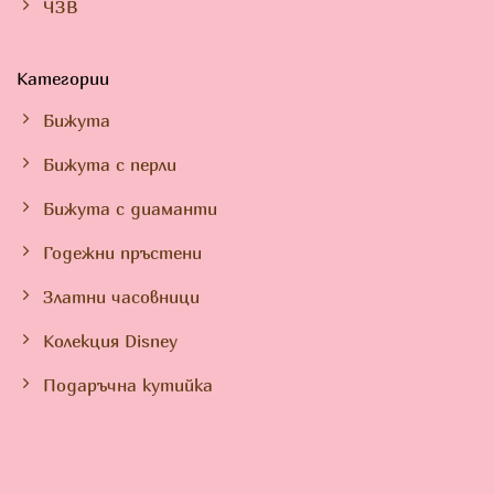
ЧЗВ
Категории
Бижута
Бижута с перли
Бижута с диаманти
Годежни пръстени
Златни часовници
Колекция Disney
Подаръчна кутийка