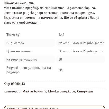
Уважаеми клиенти,
Моля имайте предвид, че стойността на златото варира,
което може да доведе до промяна на цената на артикула.
Възможна е промяна на наличността. Ще се свържем с вас за
актуална информация.
Тегло (g)
9,42
Вид метал
Жълто, Бяло и Розово злато
Цвят на метала
Жълто, Бяло и Розово злато
Размер на колието
50
Възможност за промяна на
Не
размера
Код:
99990442
Категории:
Мъжки бижута
,
Мъжки синджири
,
Синджири