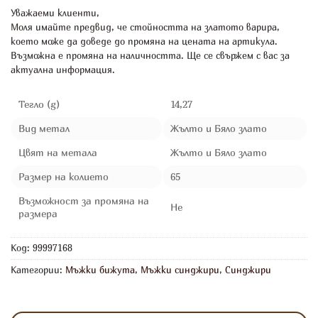
Уважаеми клиенти,
Моля имайте предвид, че стойността на златото варира,
което може да доведе до промяна на цената на артикула.
Възможна е промяна на наличността. Ще се свържем с вас за
актуална информация.
Тегло (g)
14,27
Вид метал
Жълто и Бяло злато
Цвят на метала
Жълто и Бяло злато
Размер на колието
65
Възможност за промяна на
Не
размера
Код:
99997168
Категории:
Мъжки бижута
,
Мъжки синджири
,
Синджири