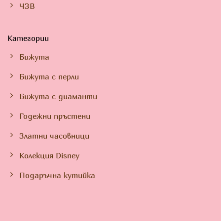
ЧЗВ
Категории
Бижута
Бижута с перли
Бижута с диаманти
Годежни пръстени
Златни часовници
Колекция Disney
Подаръчна кутийка