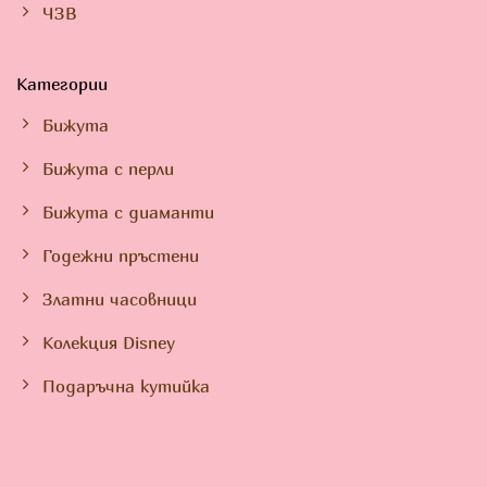
ЧЗВ
Категории
Бижута
Бижута с перли
Бижута с диаманти
Годежни пръстени
Златни часовници
Колекция Disney
Подаръчна кутийка