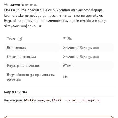
Уважаеми клиенти,
Моля имайте предвид, че стойността на златото варира,
което може да доведе до промяна на цената на артикула.
Възможна е промяна на наличността. Ще се свържем с вас за
актуална информация.
Тегло (g)
21,84
Вид метал
Жълто и Бяло злато
Цвят на метала
Жълто и Бяло злато
Размер на колието
67см.
Възможност за промяна на
Не
размера
Код:
99983284
Категории:
Мъжки бижута
,
Мъжки синджири
,
Синджири