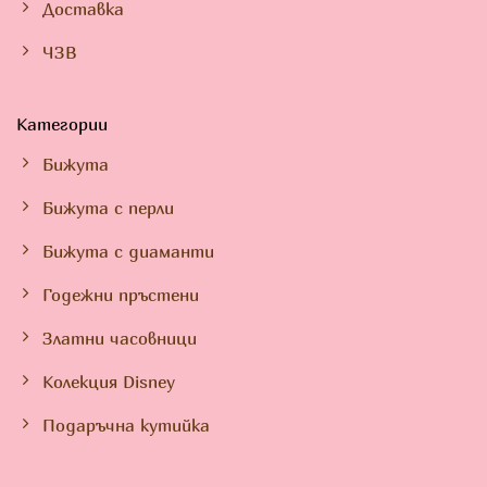
Доставка
ЧЗВ
Категории
Бижута
Бижута с перли
Бижута с диаманти
Годежни пръстени
Златни часовници
Колекция Disney
Подаръчна кутийка