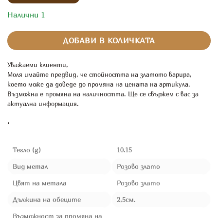
Налични 1
ДОБАВИ В КОЛИЧКАТА
Уважаеми клиенти,
Моля имайте предвид, че стойността на златото варира,
което може да доведе до промяна на цената на артикула.
Възможна е промяна на наличността. Ще се свържем с вас за
актуална информация.
‘
Тегло (g)
10.15
Вид метал
Розово злато
Цвят на метала
Розово злато
Дължина на обеците
2,5см.
Възможност за промяна на