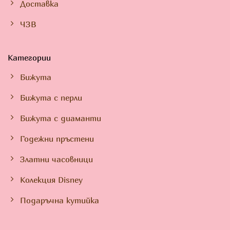
Доставка
ЧЗВ
Категории
Бижута
Бижута с перли
Бижута с диаманти
Годежни пръстени
Златни часовници
Колекция Disney
Подаръчна кутийка