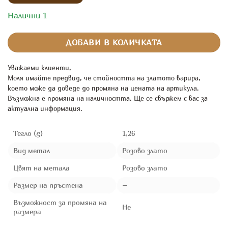
Налични 1
ДОБАВИ В КОЛИЧКАТА
Уважаеми клиенти,
Моля имайте предвид, че стойността на златото варира,
което може да доведе до промяна на цената на артикула.
Възможна е промяна на наличността. Ще се свържем с вас за
актуална информация.
Тегло (g)
1,26
Вид метал
Розово злато
Цвят на метала
Розово злато
Размер на пръстена
–
Възможност за промяна на
Не
размера