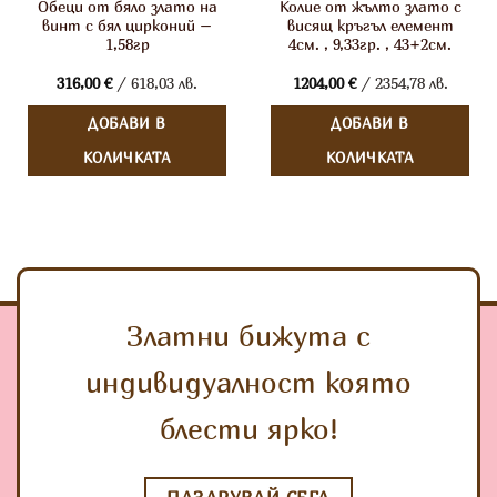
Обеци от бяло злато на
Колие от жълто злато с
винт с бял цирконий –
висящ кръгъл елемент
1,58гр
4см. , 9,33гр. , 43+2см.
316,00
€
/ 618,03 лв.
1204,00
€
/ 2354,78 лв.
ДОБАВИ В
ДОБАВИ В
КОЛИЧКАТА
КОЛИЧКАТА
Златни бижута с
индивидуалност която
блести ярко!