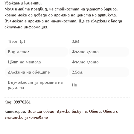
Уважаеми клиенти,
Моля имайте предвид, че стойността на златото варира,
което може да доведе до промяна на цената на артикула.
Възможна е промяна на наличността. Ще се свържем с вас за
актуална информация.
Тегло (g)
2,54
Вид метал
Жълто злато
Цвят на метала
Жълто злато
Дължина на обеците
2,5см.
Възможност за промяна на
Не
размера
Код:
99970284
Категории:
Висящи обеци
,
Дамски бижута
,
Обеци
,
Обеци с
английско закопчаване