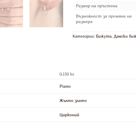
Размер на пръстена
Възможност за промяна на
размера
Категории:
Бижута
,
Дамски би
0,150 кг
Piano
Жълто злато
Цирконий