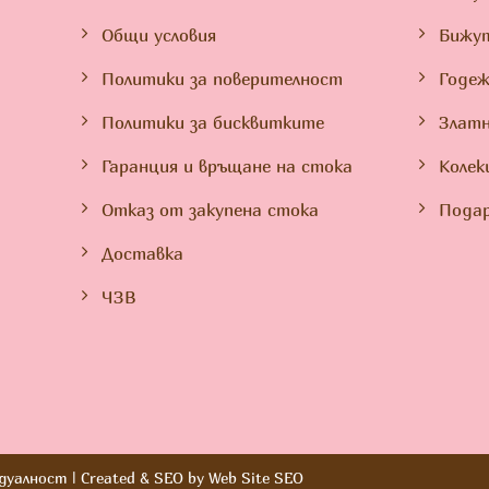
Общи условия
Бижу
Политики за поверителност
Годеж
Политики за бисквитките
Златн
Гаранция и връщане на стока
Колек
Отказ от закупена стока
Подар
Доставка
ЧЗВ
идуалност
| Created & SEO by
Web Site SEO