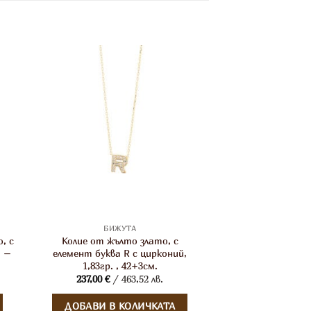
БИЖУТА
, с
Колие от жълто злато, с
й –
елемент буква R с цирконий,
1,83гр. , 42+3см.
237,00
€
/ 463,52 лв.
ДОБАВИ В КОЛИЧКАТА