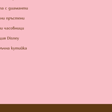
та с диаманти
ни пръстени
и часовници
ция Disney
ъчна кутийка