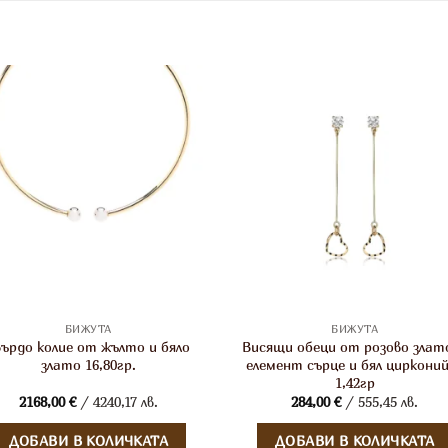
БИЖУТА
БИЖУТА
върдо колие от жълто и бяло
Висящи обеци от розово злато
злато 16,80гр.
елемент сърце и бял циркони
1,42гр
2168,00
€
/ 4240,17 лв.
284,00
€
/ 555,45 лв.
ДОБАВИ В КОЛИЧКАТА
ДОБАВИ В КОЛИЧКАТА