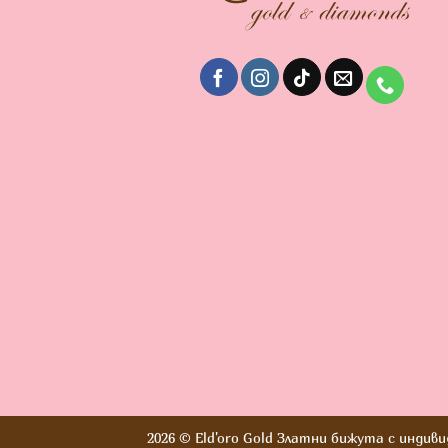
2026 ©
Eld'oro Gold Златни бижута с индив