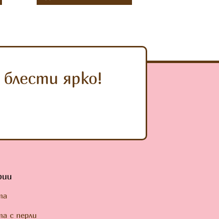
блести ярко!
рии
та
а с перли