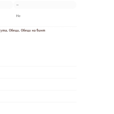
–
Не
жута
,
Обеци
,
Обеци на винт