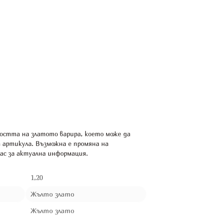
остта на златото варира, което може да
а артикула. Възможна е промяна на
ас за актуална информация.
1,20
Жълто злато
Жълто злато