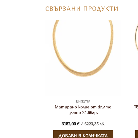
СВЪРЗАНИ ПРОДУКТИ
ЖУТА
БИЖУТА
ки синджир от
Матирано колие от жълто
Т
 8,59гр., 60см.
злато 24,66гр.
 2168,98 лв.
3182,00
€
/ 6223,35 лв.
 КОЛИЧКАТА
ДОБАВИ В КОЛИЧКАТА