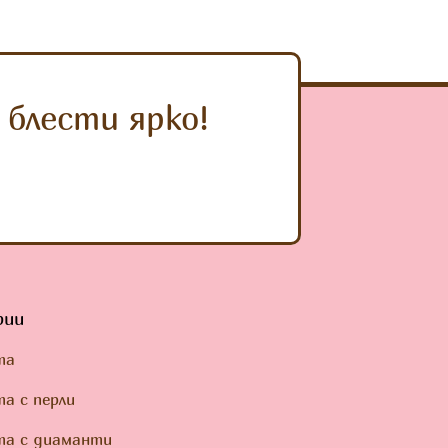
блести ярко!
рии
та
а с перли
та с диаманти