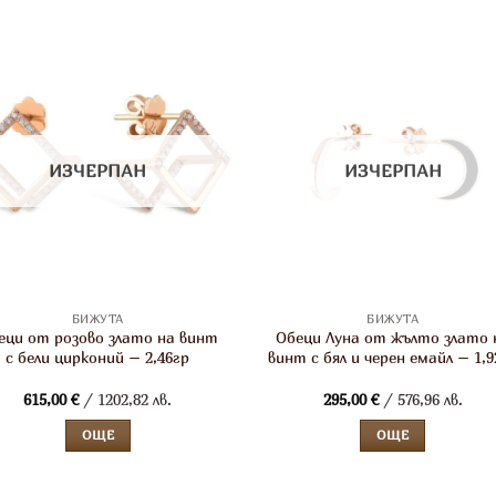
ИЗЧЕРПАН
ИЗЧЕРПАН
БИЖУТА
БИЖУТА
еци от розово злато на винт
Обеци Луна от жълто злато 
с бели цирконий – 2,46гр
винт с бял и черен емайл – 1,9
615,00
€
/ 1202,82 лв.
295,00
€
/ 576,96 лв.
ОЩЕ
ОЩЕ