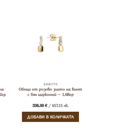
БИЖУТА
на
Обеци от розово злато на винт
2гр
с бял цирконий – 1,68гр
336,00
€
/ 657,15 лв.
ДОБАВИ В КОЛИЧКАТА