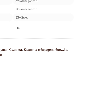
Жълто злато
Жълто злато
43+2см.
Не
жута
,
Колиета
,
Колиета с вградена висулка
,
ри