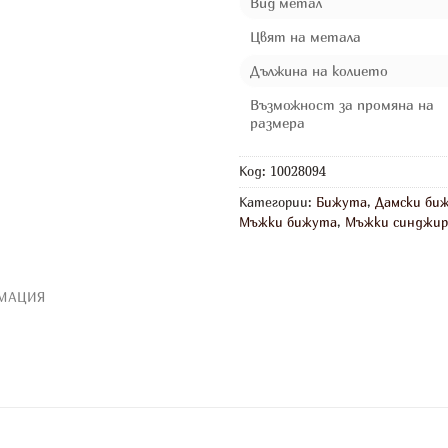
Вид метал
Цвят на метала
Дължина на колието
Възможност за промяна на
размера
Код:
10028094
Категории:
Бижута
,
Дамски би
Мъжки бижута
,
Мъжки синджи
МАЦИЯ