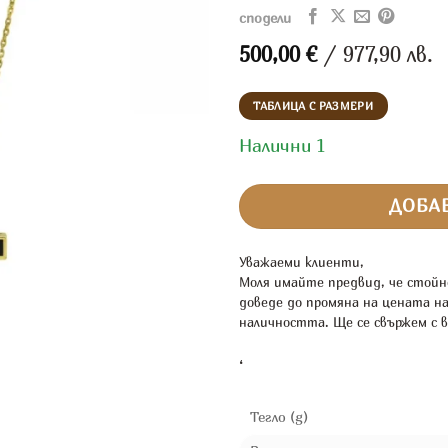
сподели
500,00
€
/ 977,90 лв.
ТАБЛИЦА С РАЗМЕРИ
Налични 1
ДОБАВ
Уважаеми клиенти,
Моля имайте предвид, че стойн
доведе до промяна на цената н
наличността. Ще се свържем с в
‘
Тегло (g)