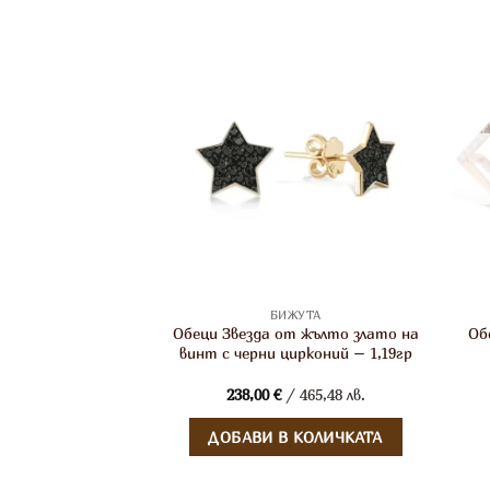
ЖУТА
БИЖУТА
от бяло злато с
Обеци Звезда от жълто злато на
Об
 и бял цирконий –
винт с черни цирконий – 1,19гр
06гр.
 805,79 лв.
238,00
€
/ 465,48 лв.
 КОЛИЧКАТА
ДОБАВИ В КОЛИЧКАТА