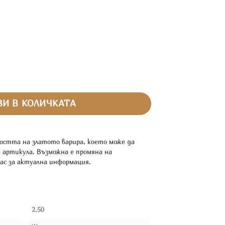
И В КОЛИЧКАТА
остта на златото варира, което може да
а артикула. Възможна е промяна на
ас за актуална информация.
2.50