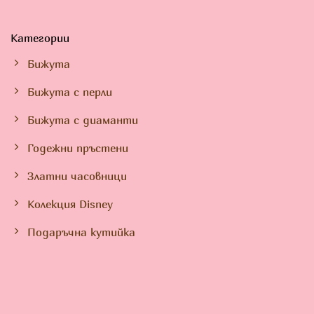
Категории
Бижута
Бижута с перли
Бижута с диаманти
Годежни пръстени
Златни часовници
Колекция Disney
Подаръчна кутийка