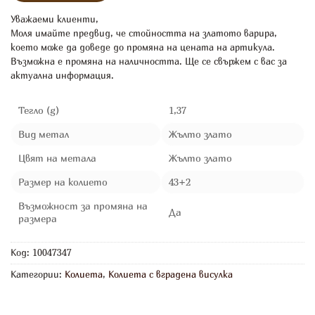
Уважаеми клиенти,
Моля имайте предвид, че стойността на златото варира,
което може да доведе до промяна на цената на артикула.
Възможна е промяна на наличността. Ще се свържем с вас за
актуална информация.
Тегло (g)
1,37
Вид метал
Жълто злато
Цвят на метала
Жълто злато
Размер на колието
43+2
Възможност за промяна на
Да
размера
Код:
10047347
Категории:
Колиета
,
Колиета с вградена висулка