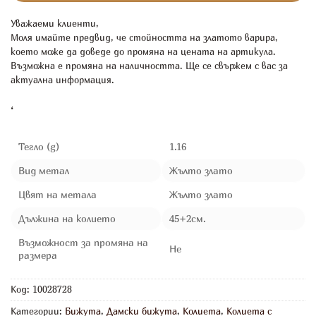
Уважаеми клиенти,
Моля имайте предвид, че стойността на златото варира,
което може да доведе до промяна на цената на артикула.
Възможна е промяна на наличността. Ще се свържем с вас за
актуална информация.
‘
Тегло (g)
1.16
Вид метал
Жълто злато
Цвят на метала
Жълто злато
Дължина на колието
45+2см.
Възможност за промяна на
Не
размера
Код:
10028728
Категории:
Бижута
,
Дамски бижута
,
Колиета
,
Колиета с