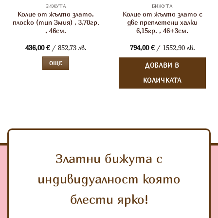
БИЖУТА
БИЖУТА
Колие от жълто злато,
Колие от жълто злато с
плоско (тип Змия) , 3,70гр.
две преплетени халки
, 46см.
6,15гр. , 46+3см.
436,00
€
/ 852,73 лв.
794,00
€
/ 1552,90 лв.
ОЩЕ
ДОБАВИ В
КОЛИЧКАТА
Златни бижута с
индивидуалност която
блести ярко!