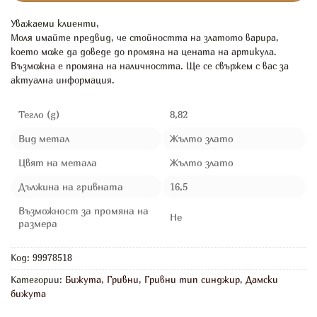
Уважаеми клиенти,
Моля имайте предвид, че стойността на златото варира,
което може да доведе до промяна на цената на артикула.
Възможна е промяна на наличността. Ще се свържем с вас за
актуална информация.
Тегло (g)
8,82
Вид метал
Жълто злато
Цвят на метала
Жълто злато
Дължина на гривната
16,5
Възможност за промяна на
Не
размера
Код:
99978518
Категории:
Бижута
,
Гривни
,
Гривни тип синджир
,
Дамски
бижута