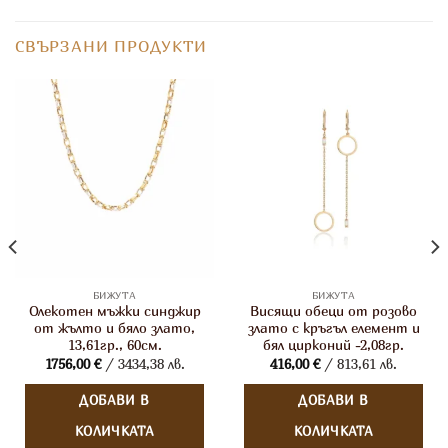
СВЪРЗАНИ ПРОДУКТИ
БИЖУТА
БИЖУТА
Олекотен мъжки синджир
Висящи обеци от розово
от жълто и бяло злато,
злато с кръгъл елемент и
13,61гр., 60см.
бял цирконий -2,08гр.
1756,00
€
/ 3434,38 лв.
416,00
€
/ 813,61 лв.
ДОБАВИ В
ДОБАВИ В
КОЛИЧКАТА
КОЛИЧКАТА