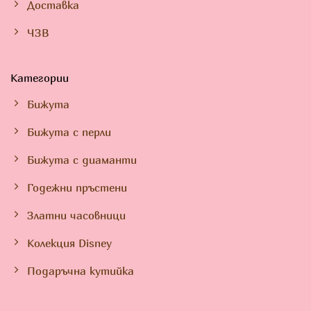
Доставка
ЧЗВ
Категории
Бижута
Бижута с перли
Бижута с диаманти
Годежни пръстени
Златни часовници
Колекция Disney
Подаръчна кутийка