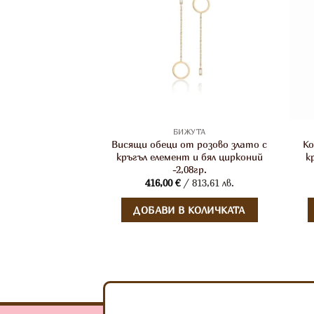
ЖУТА
БИЖУТА
ки синджир от
Висящи обеци от розово злато с
Ко
 8,59гр., 60см.
кръгъл елемент и бял цирконий
к
-2,08гр.
 2168,98 лв.
416,00
€
/ 813,61 лв.
 КОЛИЧКАТА
ДОБАВИ В КОЛИЧКАТА