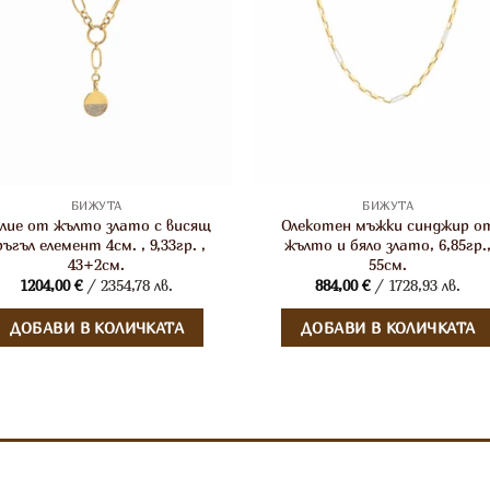
БИЖУТА
БИЖУТА
лие от жълто злато с висящ
Олекотен мъжки синджир о
ръгъл елемент 4см. , 9,33гр. ,
жълто и бяло злато, 6,85гр.
43+2см.
55см.
1204,00
€
/ 2354,78 лв.
884,00
€
/ 1728,93 лв.
ДОБАВИ В КОЛИЧКАТА
ДОБАВИ В КОЛИЧКАТА