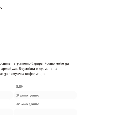
.
остта на златото варира, което може да
а артикула. Възможна е промяна на
ас за актуална информация.
8,89
Жълто злато
Жълто злато