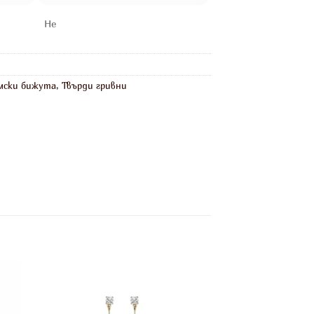
Не
мски бижута
,
Твърди гривни