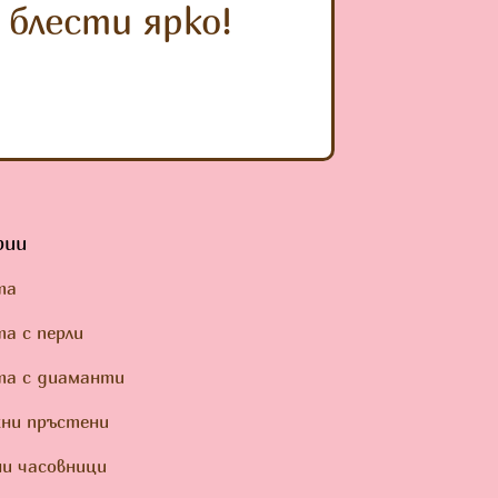
блести ярко!
рии
та
а с перли
та с диаманти
ни пръстени
и часовници