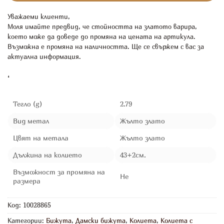
Уважаеми клиенти,
Моля имайте предвид, че стойността на златото варира,
което може да доведе до промяна на цената на артикула.
Възможна е промяна на наличността. Ще се свържем с вас за
актуална информация.
‘
Тегло (g)
2.79
Вид метал
Жълто злато
Цвят на метала
Жълто злато
Дължина на колието
43+2см.
Възможност за промяна на
Не
размера
Код:
10028865
Категории:
Бижута
,
Дамски бижута
,
Колиета
,
Колиета с