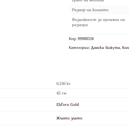
Размер на колието
Възможност за промяна на
размера
Код:
99988326
Категории:
Дамски бижута
,
Кол
0,150 кг
42 см
Eld'oro Gold
Жълто злато