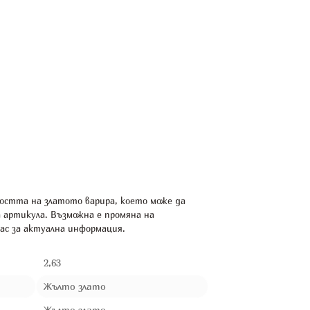
остта на златото варира, което може да
а артикула. Възможна е промяна на
ас за актуална информация.
2,63
Жълто злато
Жълто злато