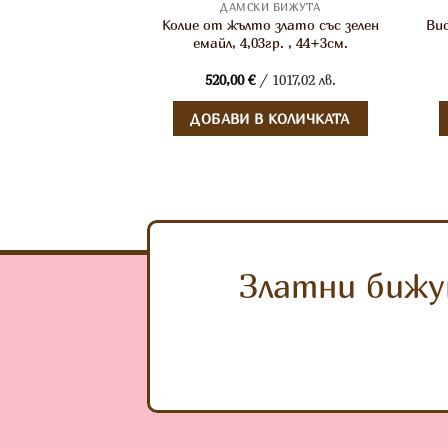
И БИЖУТА
ДАМСКИ БИЖУТА
ълто злато с
Колие от жълто злато със зелен
Ви
, 4,46гр. , 46см.
емайл, 4,03гр. , 44+3см.
1126,54 лв.
520,00
€
/ 1017,02 лв.
 КОЛИЧКАТА
ДОБАВИ В КОЛИЧКАТА
Златни бижу