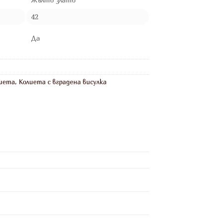
42
Да
иета
,
Колиета с вградена висулка