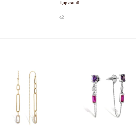
Цирконий
42