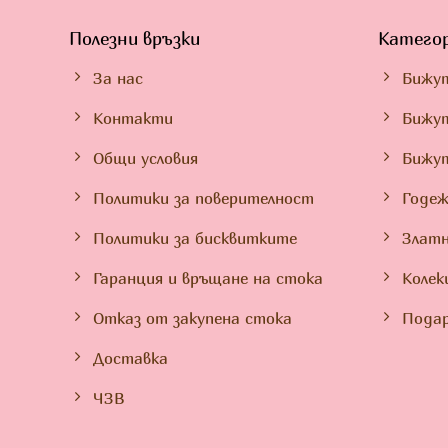
Полезни връзки
Катего
За нас
Бижу
Контакти
Бижут
Общи условия
Бижу
Политики за поверителност
Годеж
Политики за бисквитките
Златн
Гаранция и връщане на стока
Колек
Отказ от закупена стока
Подар
Доставка
ЧЗВ