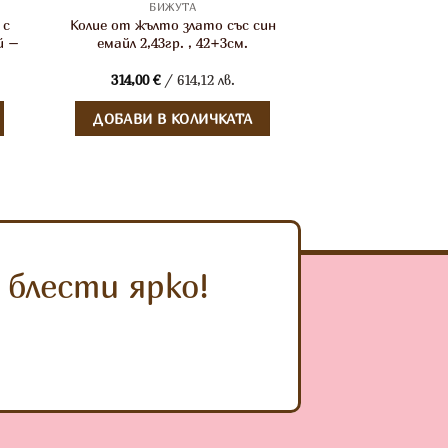
БИЖУТА
 с
Колие от жълто злато със син
й –
емайл 2,43гр. , 42+3см.
314,00
€
/ 614,12 лв.
ДОБАВИ В КОЛИЧКАТА
блести ярко!