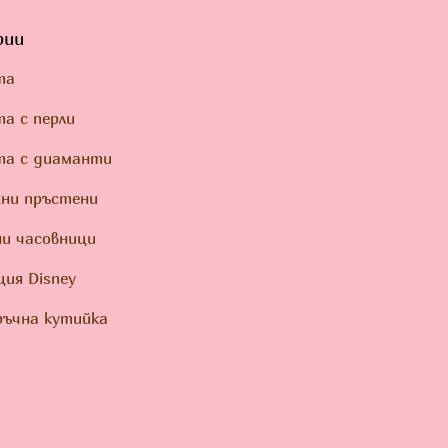
рии
та
а с перли
та с диаманти
ни пръстени
и часовници
ция Disney
ъчна кутийка