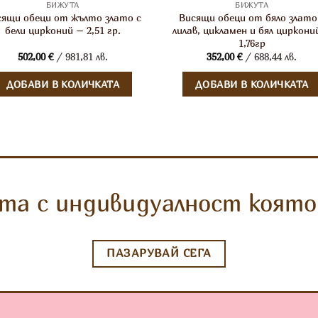
БИЖУТА
БИЖУТА
сящи обеци от жълто злато с
Висящи обеци от бяло злато
бели цирконий – 2,51 гр.
лилав, цикламен и бял циркони
1,76гр
502,00
€
/ 981,81 лв.
352,00
€
/ 688,44 лв.
ДОБАВИ В КОЛИЧКАТА
ДОБАВИ В КОЛИЧКАТА
та с индивидуалност която 
ПАЗАРУВАЙ СЕГА