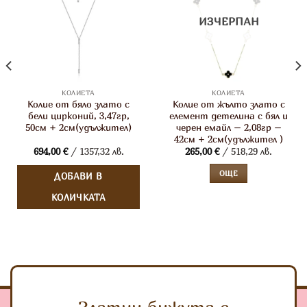
ИЗЧЕРПАН
КОЛИЕТА
КОЛИЕТА
Колие от бяло злато с
Колие от жълто злато с
бели цирконий, 3,47гр,
елемент детелина с бял и
50см + 2см(удължител)
черен емайл – 2,08гр –
42см + 2см(удължител )
694,00
€
/ 1357,32 лв.
265,00
€
/ 518,29 лв.
ОЩЕ
ДОБАВИ В
КОЛИЧКАТА