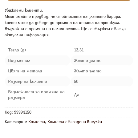
Уважаеми клиенти,
Моля имайте предвид, че стойността на златото варира,
което може да доведе до промяна на цената на артикула.
Възможна е промяна на наличността. Ще се свържем с вас за
актуална информация.
Тегло (g)
13,31
Вид метал
Жълто злато
Цвят на метала
Жълто злато
Размер на колието
50
Възможност за промяна на
Да
размера
Код:
99994150
Категории:
Колиета
,
Колиета с вградена висулка