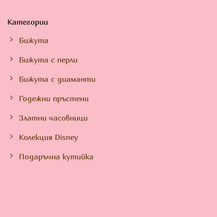
Категории
Бижута
Бижута с перли
Бижута с диаманти
Годежни пръстени
Златни часовници
Колекция Disney
Подаръчна кутийка