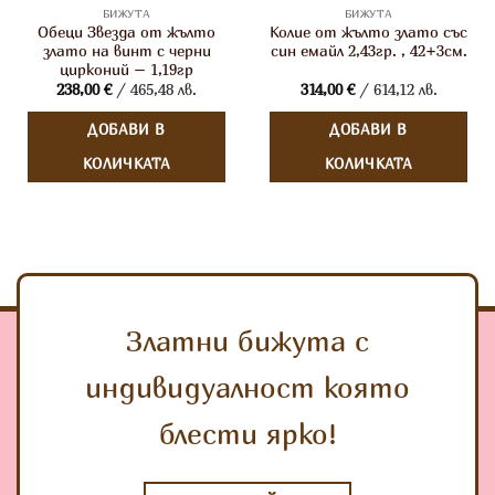
БИЖУТА
БИЖУТА
Обеци Звезда от жълто
Колие от жълто злато със
злато на винт с черни
син емайл 2,43гр. , 42+3см.
цирконий – 1,19гр
238,00
€
/ 465,48 лв.
314,00
€
/ 614,12 лв.
ДОБАВИ В
ДОБАВИ В
КОЛИЧКАТА
КОЛИЧКАТА
Златни бижута с
индивидуалност която
блести ярко!