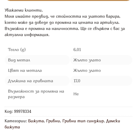
Уважаеми клиенти,
Моля имайте предвид, че стойността на златото варира,
което може да доведе до промяна на цената на артикула.
Възможна е промяна на наличността. Ще се свържем с вас за
актуална информация.
Тегло (g)
6,01
Вид метал
Жълто злато
Цвят на метала
Жълто злато
Дължина на гривната
17,0
Възможност за промяна на
Не
размера
Код:
99978334
Категории:
Бижута
,
Гривни
,
Гривни тип синджир
,
Дамски
бижута