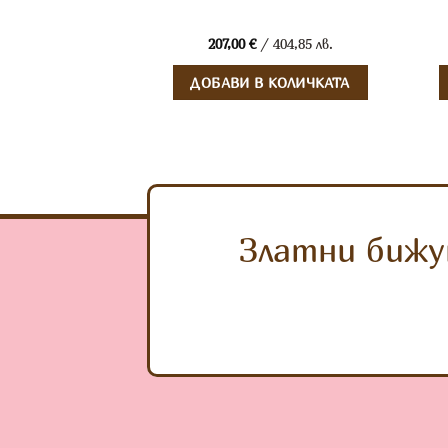
ний – 2,59гр.
 1013,10 лв.
207,00
€
/ 404,85 лв.
 КОЛИЧКАТА
ДОБАВИ В КОЛИЧКАТА
Златни бижу