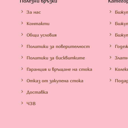
Полезни връзки
Катего
За нас
Бижу
Контакти
Бижут
Общи условия
Бижу
Политики за поверителност
Годеж
Политики за бисквитките
Златн
Гаранция и връщане на стока
Колек
Отказ от закупена стока
Подар
Доставка
ЧЗВ