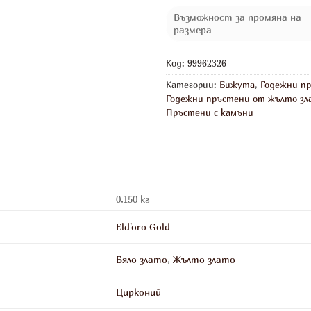
Възможност за промяна на
размера
Код:
99962326
Категории:
Бижута
,
Годежни п
Годежни пръстени от жълто зл
Пръстени с камъни
0,150 кг
Eld'oro Gold
Бяло злато
,
Жълто злато
Цирконий