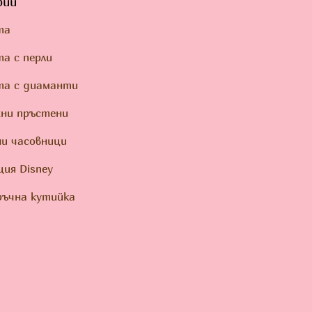
рии
та
а с перли
та с диаманти
ни пръстени
и часовници
ция Disney
ъчна кутийка