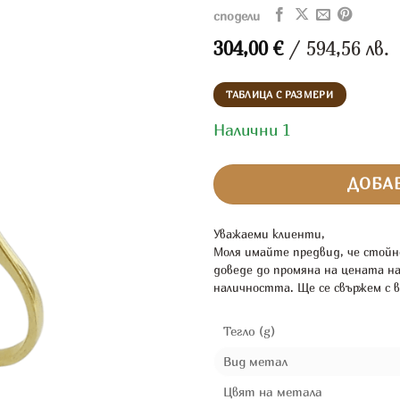
сподели
304,00
€
/ 594,56 лв.
ТАБЛИЦА С РАЗМЕРИ
Налични 1
ДОБАВ
Уважаеми клиенти,
Моля имайте предвид, че стойн
доведе до промяна на цената н
наличността. Ще се свържем с в
Тегло (g)
Вид метал
Цвят на метала