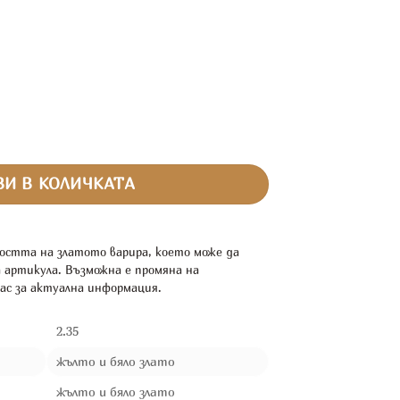
И В КОЛИЧКАТА
остта на златото варира, което може да
а артикула. Възможна е промяна на
ас за актуална информация.
2.35
жълто и бяло злато
жълто и бяло злато