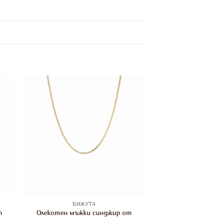
БИЖУТА
т
Олекотен мъжки синджир от