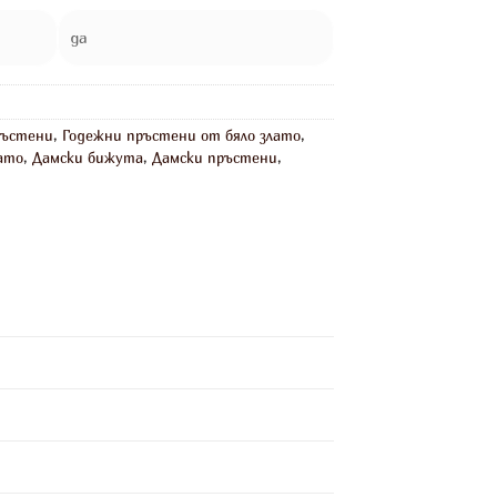
да
ръстени
,
Годежни пръстени от бяло злато
,
ато
,
Дамски бижута
,
Дамски пръстени
,