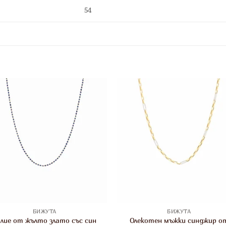
54
БИЖУТА
БИЖУТА
олие от жълто злато със син
Олекотен мъжки синджир о