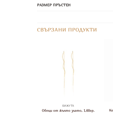
РАЗМЕР ПРЪСТЕН
СВЪРЗАНИ ПРОДУКТИ
ЖУТА
БИЖУТА
от бяло злато с
К
Обеци от жълто злато, 1,60гр.